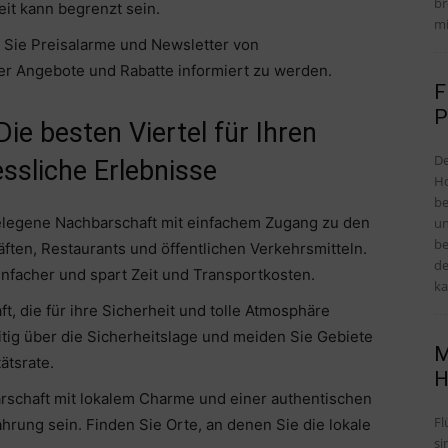
br
it kann begrenzt sein.
mi
 Sie Preisalarme und Newsletter von
r Angebote und Rabatte informiert zu werden.
F
P
 Die besten Viertel für Ihren
De
ssliche Erlebnisse
Ho
be
gelegene Nachbarschaft mit einfachem Zugang zu den
un
be
ten, Restaurants und öffentlichen Verkehrsmitteln.
de
infacher und spart Zeit und Transportkosten.
ka
t, die für ihre Sicherheit und tolle Atmosphäre
eitig über die Sicherheitslage und meiden Sie Gebiete
M
ätsrate.
H
arschaft mit lokalem Charme und einer authentischen
Fl
rung sein. Finden Sie Orte, an denen Sie die lokale
si