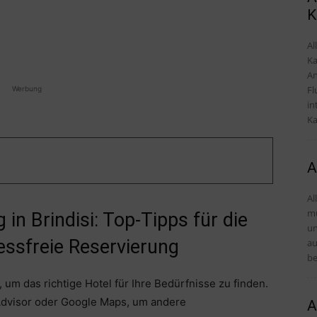
K
Al
Ka
An
Fl
Werbung
in
Ka
A
Al
mü
in Brindisi: Top-Tipps für die
und Tipps D
essfreie Reservierung
au
be
 um das richtige Hotel für Ihre Bedürfnisse zu finden.
Advisor oder Google Maps, um andere
A