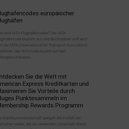
lughafencodes europäischer
lughäfen
s sind IATA-Flughafencodes? Der IATA-
ughafencode besteht aus drei Buchstaben und wird
n der IATA (International Air Transport Association)
stimmt. Der IATA-Code basiert auf den
fangsbuchstaben...
ntdecken Sie die Welt mit
merican Express Kreditkarten und
aximieren Sie Vorteile durch
luges Punktesammeln im
embership Rewards Programm
e Kreditkartenlandschaft spiegelt die Vielfalt der
nschen wider, die sie verwenden. Innerhalb dieser