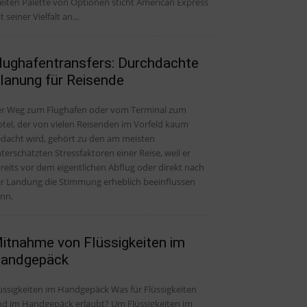
eiten Palette von Optionen sticht American Express
t seiner Vielfalt an...
lughafentransfers: Durchdachte
lanung für Reisende
r Weg zum Flughafen oder vom Terminal zum
tel, der von vielen Reisenden im Vorfeld kaum
dacht wird, gehört zu den am meisten
terschätzten Stressfaktoren einer Reise, weil er
reits vor dem eigentlichen Abflug oder direkt nach
r Landung die Stimmung erheblich beeinflussen
nn.
itnahme von Flüssigkeiten im
andgepäck
üssigkeiten im Handgepäck Was für Flüssigkeiten
nd im Handgepäck erlaubt? Um Flüssigkeiten im