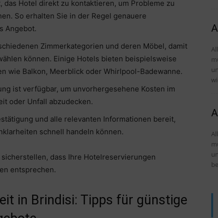
, das Hotel direkt zu kontaktieren, um Probleme zu
n. So erhalten Sie in der Regel genauere
A
es Angebot.
rschiedenen Zimmerkategorien und deren Möbel, damit
Al
swählen können. Einige Hotels bieten beispielsweise
mü
und Tipps 
n wie Balkon, Meerblick oder Whirlpool-Badewanne.
wi
ung ist verfügbar, um unvorhergesehene Kosten im
it oder Unfall abzudecken.
A
tätigung und alle relevanten Informationen bereit,
nklarheiten schnell handeln können.
Al
mü
und Tipps D
sicherstellen, dass Ihre Hotelreservierungen
be
sen entsprechen.
t in Brindisi: Tipps für günstige