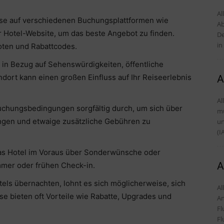
Al
eise auf verschiedenen Buchungsplattformen wie
Ab
r Hotel-Website, um das beste Angebot zu finden.
De
in
ten und Rabattcodes.
s in Bezug auf Sehenswürdigkeiten, öffentliche
ndort kann einen großen Einfluss auf Ihr Reiseerlebnis
A
Al
chungsbedingungen sorgfältig durch, um sich über
mü
ngen und etwaige zusätzliche Gebühren zu
und Tipps D
(I
das Hotel im Voraus über Sonderwünsche oder
A
mmer oder frühen Check-in.
els übernachten, lohnt es sich möglicherweise, sich
Alles
e bieten oft Vorteile wie Rabatte, Upgrades und
An
Fl
Fl