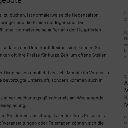
gebote
F
el zu buchen, ist normalerweise die Nebensaison,
F
ringer und die Preise niedriger sind. Die
fällt aber normalerweise außerhalb der Hauptferien-
Wa
Fl
vo
 Reisedaten und Unterkunft flexibel sind, können Sie
be
en oft ihre Preise für kurze Zeit, um offene Stellen
An
er Hauptsaison empfiehlt es sich, Monate im Voraus zu
E
hre bevorzugte Unterkunft, sondern kommen auch in
A
M
K
telzimmer wochentags günstiger als am Wochenende.
M
 Reiseplanung.
en Sie den Veranstaltungskalender Ihres Reiseziels
Di
Me
oßveranstaltungen oder Feiertagen können sich die