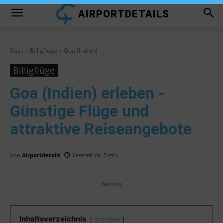
AIRPORTDETAILS
Start
Billigflüge
Goa (Indien)
Billigflüge
Goa (Indien)
erleben -
Günstige Flüge und
attraktive Reiseangebote
Von
Airportdetails
Lesezeit ca.
5
min.
Werbung
Inhaltsverzeichnis
Anzeigen