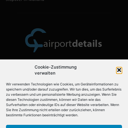
Cookie-Zustimmung
Über uns
verwalten
Wir verwenden Technologien wie Cookies, um Geräteinformationen zu
Airportdetails.de ist der ideale Flughafenführer für Ihre
speichern und/oder darauf zuzugreifen. Wir tun dies, um das Surferlebnis
nächste Reise.
zu verbessern und um personalisierte Werbung anzuzeigen. Wenn Sie
diesen Technologien zustimmen, können wir Daten wie das
Surfverhalten oder eindeutige IDs auf dieser Website verarbeiten. Wenn
Sie Ihre Zustimmung nicht erteilen oder zurückziehen, können
Folgen Sie uns auf
bestimmte Funktionen beeinträchtigt werden.