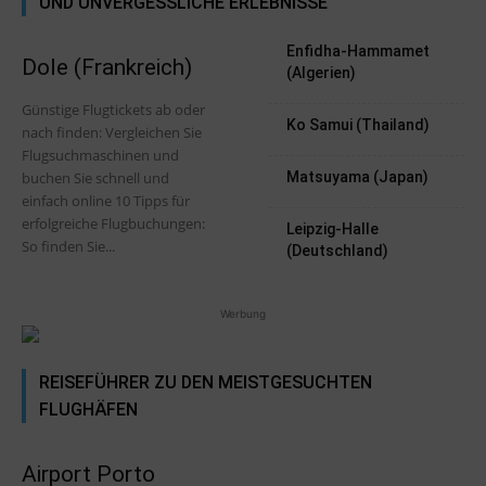
UND UNVERGESSLICHE ERLEBNISSE
Enfidha-Hammamet
Dole (Frankreich)
(Algerien)
Günstige Flugtickets ab oder
Ko Samui (Thailand)
nach finden: Vergleichen Sie
Flugsuchmaschinen und
buchen Sie schnell und
Matsuyama (Japan)
einfach online 10 Tipps für
erfolgreiche Flugbuchungen:
Leipzig-Halle
So finden Sie...
(Deutschland)
Werbung
REISEFÜHRER ZU DEN MEISTGESUCHTEN
FLUGHÄFEN
Airport Porto