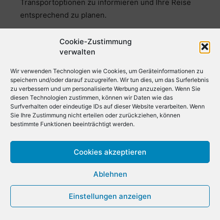
Transportoptionen zu informieren und Ihre Reise
entsprechend zu planen.
Hotel-Shuttle: Viele Hotels bieten Shuttle-Services
Cookie-Zustimmung
zum und vom Airport Jammu an. Wenn Sie in einem
verwalten
Hotel übernachten, sollten Sie sich vorher
erkundigen, ob ein Shuttle-Service verfügbar ist und
Wir verwenden Technologien wie Cookies, um Geräteinformationen zu
speichern und/oder darauf zuzugreifen. Wir tun dies, um das Surferlebnis
wie Sie ihn buchen können.
zu verbessern und um personalisierte Werbung anzuzeigen. Wenn Sie
diesen Technologien zustimmen, können wir Daten wie das
Private Shuttle-Services: Die Reise zum und vom
Surfverhalten oder eindeutige IDs auf dieser Website verarbeiten. Wenn
Airport Jammu sollte ebenso reibungslos sein wie Ihr
Sie Ihre Zustimmung nicht erteilen oder zurückziehen, können
bestimmte Funktionen beeinträchtigt werden.
Aufenthalt. Dank zuverlässiger privater Shuttle-
Services wie Kiwitaxi, GetTransfer, 12Go und
Cookies akzeptieren
HolidayTaxis können Sie sich darauf verlassen,
pünktlich und in Komfort zu Ihrem Ziel zu gelangen.
Ablehnen
Ob Sie einen eleganten Einzelservice oder einen
geräumigen Shuttle für eine Gruppe benötigen,
Einstellungen anzeigen
Anbieter wie I’way und intui.travel bieten
maßgeschneiderte Lösungen, die Ihren Bedürfnissen