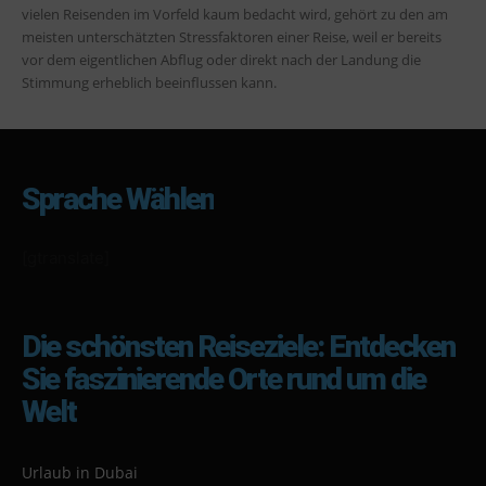
vielen Reisenden im Vorfeld kaum bedacht wird, gehört zu den am
meisten unterschätzten Stressfaktoren einer Reise, weil er bereits
vor dem eigentlichen Abflug oder direkt nach der Landung die
Stimmung erheblich beeinflussen kann.
Sprache Wählen
[gtranslate]
Die schönsten Reiseziele: Entdecken
Sie faszinierende Orte rund um die
Welt
Urlaub in Dubai