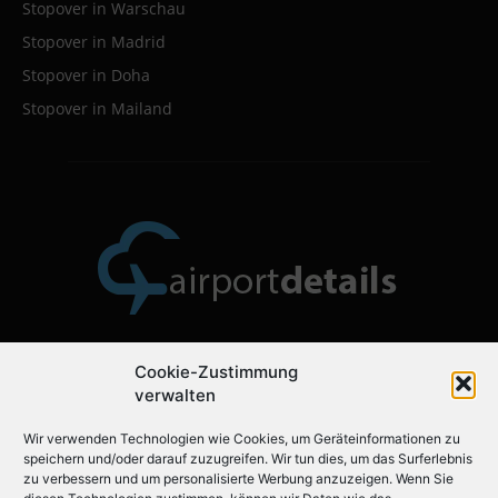
Stopover in Warschau
Stopover in Madrid
Stopover in Doha
Stopover in Mailand
Cookie-Zustimmung
Über uns
verwalten
Wir verwenden Technologien wie Cookies, um Geräteinformationen zu
Airportdetails.de ist der ideale Flughafenführer für Ihre
speichern und/oder darauf zuzugreifen. Wir tun dies, um das Surferlebnis
nächste Reise.
zu verbessern und um personalisierte Werbung anzuzeigen. Wenn Sie