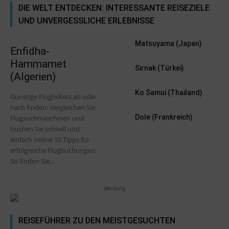
DIE WELT ENTDECKEN: INTERESSANTE REISEZIELE
UND UNVERGESSLICHE ERLEBNISSE
Matsuyama (Japan)
Enfidha-
Hammamet
Sirnak (Türkei)
(Algerien)
Ko Samui (Thailand)
Günstige Flugtickets ab oder
nach finden: Vergleichen Sie
Dole (Frankreich)
Flugsuchmaschinen und
buchen Sie schnell und
einfach online 10 Tipps für
erfolgreiche Flugbuchungen:
So finden Sie...
Werbung
REISEFÜHRER ZU DEN MEISTGESUCHTEN