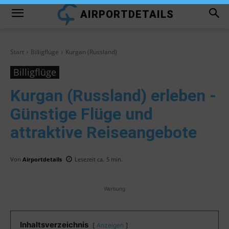
AIRPORTDETAILS
Start
Billigflüge
Kurgan (Russland)
Billigflüge
Kurgan (Russland)
erleben -
Günstige Flüge und
attraktive Reiseangebote
Von
Airportdetails
Lesezeit ca.
5
min.
Werbung
Inhaltsverzeichnis
Anzeigen