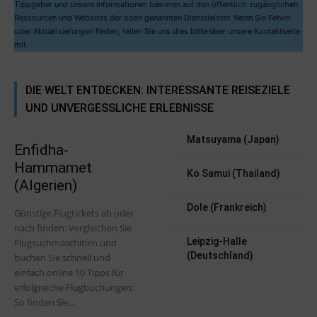
Tippgeber und unsere Informationen basieren auf den öffentlich zugänglichen
Ressourcen und Websites der oben genannten Dienstleister. Wenn Sie Fehler
oder Aktualisierungen finden, teilen Sie uns dies bitte über unsere Kontaktseite
mit.
DIE WELT ENTDECKEN: INTERESSANTE REISEZIELE
UND UNVERGESSLICHE ERLEBNISSE
Matsuyama (Japan)
Enfidha-
Hammamet
Ko Samui (Thailand)
(Algerien)
Dole (Frankreich)
Günstige Flugtickets ab oder
nach finden: Vergleichen Sie
Leipzig-Halle
Flugsuchmaschinen und
(Deutschland)
buchen Sie schnell und
einfach online 10 Tipps für
erfolgreiche Flugbuchungen:
So finden Sie...