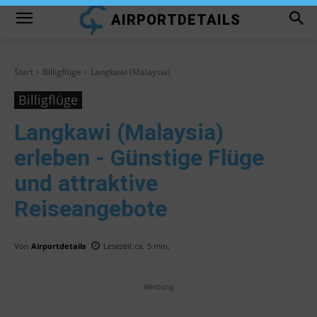
AIRPORTDETAILS
Start
Billigflüge
Langkawi (Malaysia)
Billigflüge
Langkawi (Malaysia)
erleben - Günstige Flüge
und attraktive
Reiseangebote
Von
Airportdetails
Lesezeit ca.
5
min.
Werbung