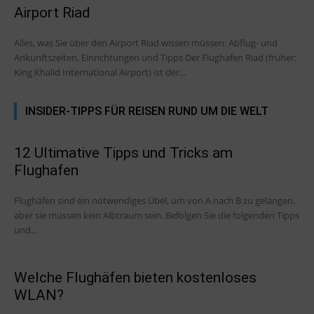
Airport Riad
Alles, was Sie über den Airport Riad wissen müssen: Abflug- und
Ankunftszeiten, Einrichtungen und Tipps Der Flughafen Riad (früher:
King Khalid International Airport) ist der...
INSIDER-TIPPS FÜR REISEN RUND UM DIE WELT
12 Ultimative Tipps und Tricks am
Flughafen
Flughäfen sind ein notwendiges Übel, um von A nach B zu gelangen,
aber sie müssen kein Albtraum sein. Befolgen Sie die folgenden Tipps
und...
Welche Flughäfen bieten kostenloses
WLAN?