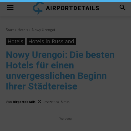
AIRPORTDETAILS
Start
Hotels
Nowy Urengoi
Hotels
Hotels in Russland
Nowy Urengoi
: Die besten
Hotels für einen
unvergesslichen Beginn
Ihrer Städtereise
Von
Airportdetails
Lesezeit ca.
8
min.
Werbung