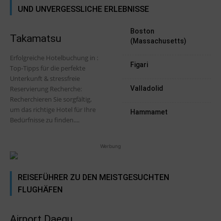
UND UNVERGESSLICHE ERLEBNISSE
Boston
Takamatsu
(Massachusetts)
Erfolgreiche Hotelbuchung in :
Figari
Top-Tipps für die perfekte
Unterkunft & stressfreie
Reservierung Recherche:
Valladolid
Recherchieren Sie sorgfältig,
um das richtige Hotel für Ihre
Hammamet
Bedürfnisse zu finden....
Werbung
REISEFÜHRER ZU DEN MEISTGESUCHTEN
FLUGHÄFEN
Airport Daegu