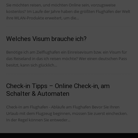
Sie möchten reisen, und möchten Online sein, vorzugsweise
kostenlos? Im Laufe der Jahre haben die größten Flughäfen der Welt
ihre WLAN-Produkte erweitert, um die...
Welches Visum brauche ich?
Benötige ich am Zielflughafen ein Einreisevisum bzw. ein Visum für
das Reiseland in das ich reisen möchte? Wer einen deutschen Pass
besitzt, kann sich glücklich...
Check-in Tipps – Online Check-in, am
Schalter & Automaten
Check-In am Flughafen - Abläufe am Flughafen Bevor Sie Ihren
Urlaub mit dem Flugzeug beginnen, müssen Sie zuerst einchecken.
In der Regel können Sie entweder...