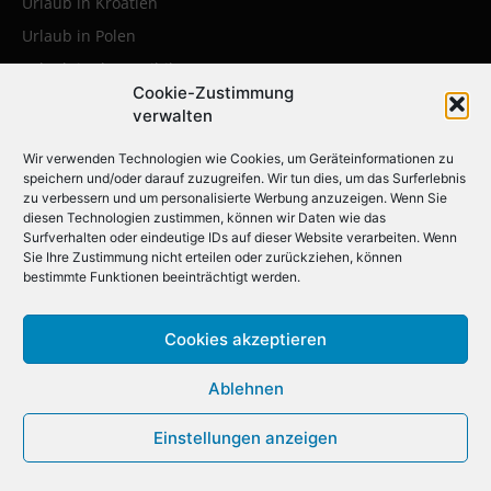
Urlaub in Kroatien
Urlaub in Polen
Urlaub in der Karibik
Cookie-Zustimmung
verwalten
Die beliebtesten Städtereisen:
Wir verwenden Technologien wie Cookies, um Geräteinformationen zu
Erleben Sie die faszinierendsten
speichern und/oder darauf zuzugreifen. Wir tun dies, um das Surferlebnis
zu verbessern und um personalisierte Werbung anzuzeigen. Wenn Sie
Metropolen weltweit
diesen Technologien zustimmen, können wir Daten wie das
Surfverhalten oder eindeutige IDs auf dieser Website verarbeiten. Wenn
Sie Ihre Zustimmung nicht erteilen oder zurückziehen, können
Städtereise nach Krakau
bestimmte Funktionen beeinträchtigt werden.
Städtereise nach London
Cookies akzeptieren
Städtereise nach Barcelona
Städtereise nach Berlin
Ablehnen
Städtereise nach Amsterdam
Einstellungen anzeigen
Städtereise nach New York
Städtereise nach Paris