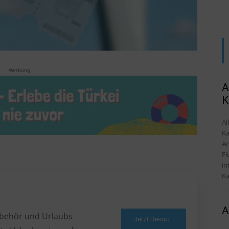
Werbung
A
K
Al
Ka
An
Fl
in
Ka
A
Zubehör und Urlaubs
Jetzt Besuchen