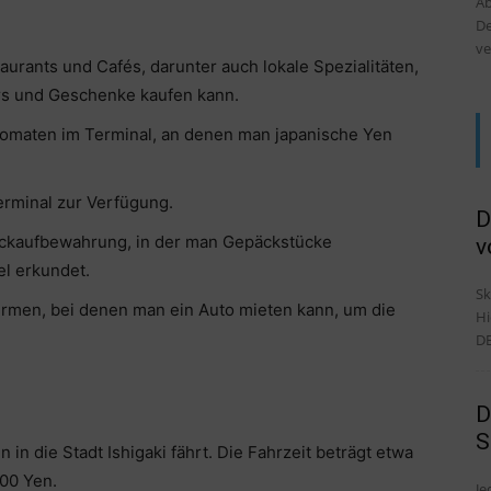
Ab
De
ve
urants und Cafés, darunter auch lokale Spezialitäten,
rs und Geschenke kaufen kann.
tomaten im Terminal, an denen man japanische Yen
rminal zur Verfügung.
D
ckaufbewahrung, in der man Gepäckstücke
v
l erkundet.
Sk
rmen, bei denen man ein Auto mieten kann, um die
Hi
DE
D
S
 in die Stadt Ishigaki fährt. Die Fahrzeit beträgt etwa
400 Yen.
Je