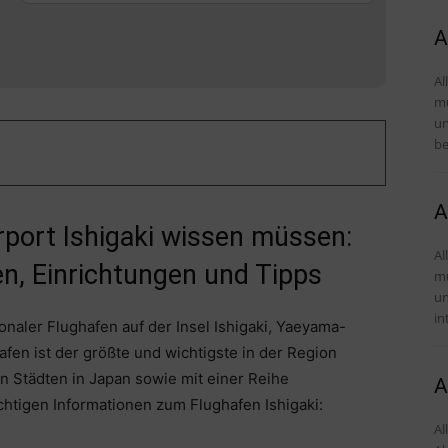
A
Al
mü
und Tipps D
be
A
irport Ishigaki wissen müssen:
Al
n, Einrichtungen und Tipps
mü
und Tipps 
in
tionaler Flughafen auf der Insel Ishigaki, Yaeyama-
afen ist der größte und wichtigste in der Region
n Städten in Japan sowie mit einer Reihe
A
wichtigen Informationen zum Flughafen Ishigaki:
Al