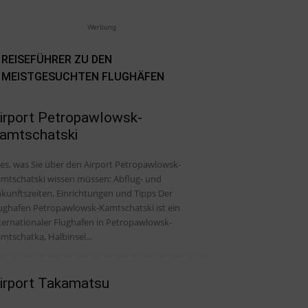
Werbung
REISEFÜHRER ZU DEN
MEISTGESUCHTEN FLUGHÄFEN
irport Petropawlowsk-
amtschatski
les, was Sie über den Airport Petropawlowsk-
mtschatski wissen müssen: Abflug- und
kunftszeiten, Einrichtungen und Tipps Der
ughafen Petropawlowsk-Kamtschatski ist ein
ternationaler Flughafen in Petropawlowsk-
mtschatka, Halbinsel...
irport Takamatsu