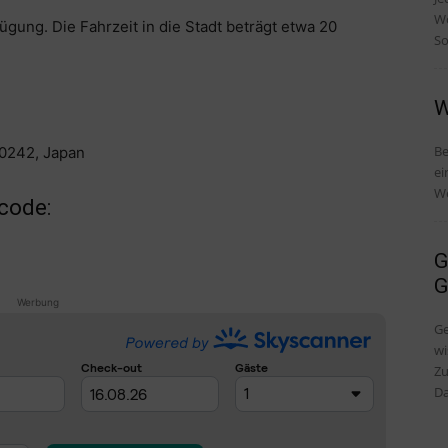
Wo
ügung. Die Fahrzeit in die Stadt beträgt etwa 20
So
W
Be
-0242, Japan
ei
We
ncode:
G
G
Werbung
Ge
wi
Zu
Da