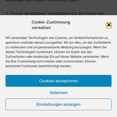
Preise vergleichen: Vergleichen Sie die Preise der
verschiedenen Autovermietungen am Airport
Cookie-Zustimmung
Straßburg. Nutzen Sie hierfür Online-
verwalten
Vergleichsplattformen und Mietwagenseiten wie
Wir verwenden Technologien wie Cookies, um Geräteinformationen zu
Check24, Rentalcars.com, Economybookings.com,
speichern und/oder darauf zuzugreifen. Wir tun dies, um das Surferlebnis
Discover Cars, Localrent.com, Getrentacar.com und
zu verbessern und um personalisierte Werbung anzuzeigen. Wenn Sie
diesen Technologien zustimmen, können wir Daten wie das
AutoEurope. Durch diese Plattformen haben Sie nicht
Surfverhalten oder eindeutige IDs auf dieser Website verarbeiten. Wenn
nur Zugriff auf Angebote von großen Vermietern wie
Sie Ihre Zustimmung nicht erteilen oder zurückziehen, können
bestimmte Funktionen beeinträchtigt werden.
Hertz, Enterprise, Alamo, Avis, Buchbinder, Budget,
Dollar und Thrifty, sondern können sich auch sicher
Cookies akzeptieren
sein, die besten verfügbaren Preise für Ihren
gewünschten Zeitraum zu finden.
Ablehnen
Buchen Sie im Voraus: Buchen Sie Ihren Mietwagen
Einstellungen anzeigen
im Voraus, um bessere Preise und eine größere
Auswahl an verfügbaren Fahrzeugen zu erhalten.