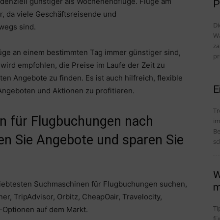
denziell günstiger als Wochenendflüge. Flüge am
P
r, da viele Geschäftsreisende und
Di
wegs sind.
Wa
za
Flüge an einem bestimmten Tag immer günstiger sind,
pr
 wird empfohlen, die Preise im Laufe der Zeit zu
n Angebote zu finden. Es ist auch hilfreich, flexible
E
ngeboten und Aktionen zu profitieren.
Tr
n für Flugbuchungen nach
im
Be
hen Sie Angebote und sparen Sie
sc
W
liebtesten Suchmaschinen für Flugbuchungen suchen,
m
r, TripAdvisor, Orbitz, CheapOair, Travelocity,
Ti
p-Optionen auf dem Markt.
fü