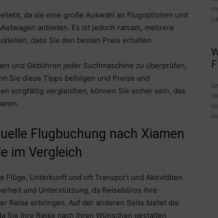
Ve
liebt, da sie eine große Auswahl an Flugoptionen und
nä
 Mietwagen anbieten. Es ist jedoch ratsam, mehrere
tellen, dass Sie den besten Preis erhalten.
W
F
ngen und Gebühren jeder Suchmaschine zu überprüfen,
n Sie diese Tipps befolgen und Preise und
Se
 sorgfältig vergleichen, können Sie sicher sein, das
im
paren.
Ge
vo
iduelle Flugbuchung nach Xiamen
le im Vergleich
e Flüge, Unterkunft und oft Transport und Aktivitäten
herheit und Unterstützung, da Reisebüros ihre
 Reise erbringen. Auf der anderen Seite bietet die
 da Sie Ihre Reise nach Ihren Wünschen gestalten