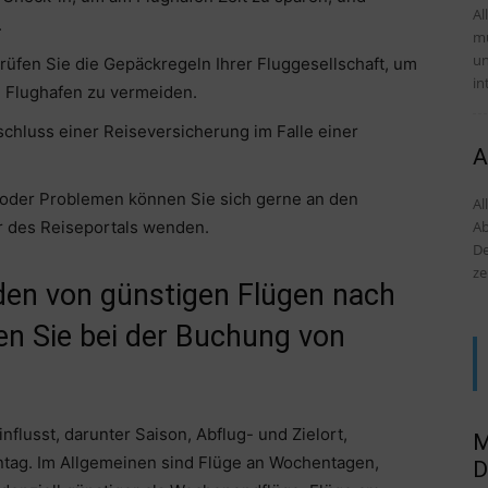
Al
.
mü
und Tipps
üfen Sie die Gepäckregeln Ihrer Fluggesellschaft, um
in
 Flughafen zu vermeiden.
chluss einer Reiseversicherung im Falle einer
A
 oder Problemen können Sie sich gerne an den
Al
Ab
r des Reiseportals wenden.
De
ze
den von günstigen Flügen nach
en Sie bei der Buchung von
flusst, darunter Saison, Abflug- und Zielort,
M
ntag. Im Allgemeinen sind Flüge an Wochentagen,
D