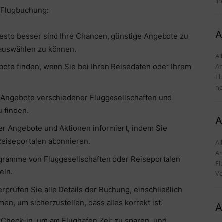
in
e Flugbuchung:
A
desto besser sind Ihre Chancen, günstige Angebote zu
 auswählen zu können.
Alles
An
ebote finden, wenn Sie bei Ihren Reisedaten oder Ihrem
Fl
no
d Angebote verschiedener Fluggesellschaften und
 finden.
A
r Angebote und Aktionen informiert, indem Sie
Reiseportalen abonnieren.
Alles
An
ramme von Fluggesellschaften oder Reiseportalen
Fl
eln.
Ve
prüfen Sie alle Details der Buchung, einschließlich
n, um sicherzustellen, dass alles korrekt ist.
A
-Check-in, um am Flughafen Zeit zu sparen, und