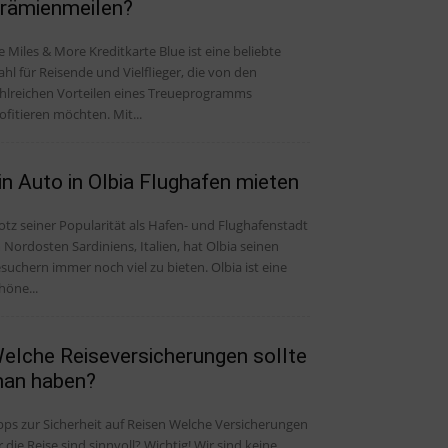
rämienmeilen?
e Miles & More Kreditkarte Blue ist eine beliebte
hl für Reisende und Vielflieger, die von den
hlreichen Vorteilen eines Treueprogramms
ofitieren möchten. Mit...
in Auto in Olbia Flughafen mieten
otz seiner Popularität als Hafen- und Flughafenstadt
 Nordosten Sardiniens, Italien, hat Olbia seinen
suchern immer noch viel zu bieten. Olbia ist eine
höne...
elche Reiseversicherungen sollte
an haben?
pps zur Sicherheit auf Reisen Welche Versicherungen
r die Reise sind sinnvoll? Wichtig! Wir sind keine