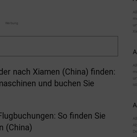
Al
mü
Werbung
und Tipps 
Xi
A
Al
der nach Xiamen (China) finden:
mü
und Tipps D
maschinen und buchen Sie
is
A
 Flugbuchungen: So finden Sie
Al
Ab
n (China)
De