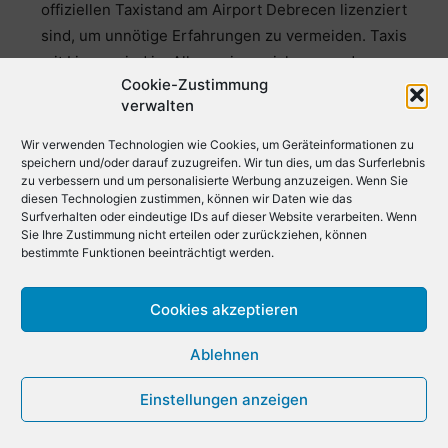
offiziellen Taxistand am Airport Debrecen lizenziert
sind, um unnötige Erfahrungen zu vermeiden. Taxis
mit Lizenz sind im Allgemeinen sicherer und
Cookie-Zustimmung
zuverlässiger als Taxis ohne Lizenz. Sie haben auch
verwalten
einen Taxameter, der die Fahrpreise basierend auf der
zurückgelegten Entfernung und der Fahrzeit
Wir verwenden Technologien wie Cookies, um Geräteinformationen zu
speichern und/oder darauf zuzugreifen. Wir tun dies, um das Surferlebnis
berechnet. Stellen Sie sicher, dass der Taxifahrer den
zu verbessern und um personalisierte Werbung anzuzeigen. Wenn Sie
Taxameter einschaltet und den vereinbarten Preis
diesen Technologien zustimmen, können wir Daten wie das
nicht überschreitet. Wenn Sie Zweifel haben, ob Ihr
Surfverhalten oder eindeutige IDs auf dieser Website verarbeiten. Wenn
Sie Ihre Zustimmung nicht erteilen oder zurückziehen, können
Taxi zugelassen ist, können Sie das Personal am
bestimmte Funktionen beeinträchtigt werden.
Taxistand fragen.
Autovermietung: Es besteht die Möglichkeit, dass am
Cookies akzeptieren
Airport Debrecen verschiedene Autovermietungen
Ablehnen
zur Verfügung stehen, um ein Auto zu mieten. Wenn
Sie sich für diese Option entscheiden, können Sie die
Einstellungen anzeigen
Gegend flexibel und auf eigene Faust erkunden. Bitte
besuchen Sie die offizielle Website des Flughafens für