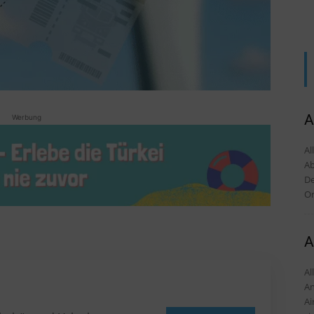
A
Werbung
Al
Ab
De
Or
A
Alles
An
Ai