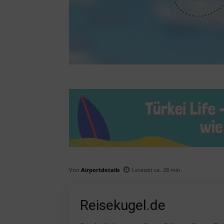
Von
Airportdetails
Lesezeit ca.
28
min.
Reisekugel.de