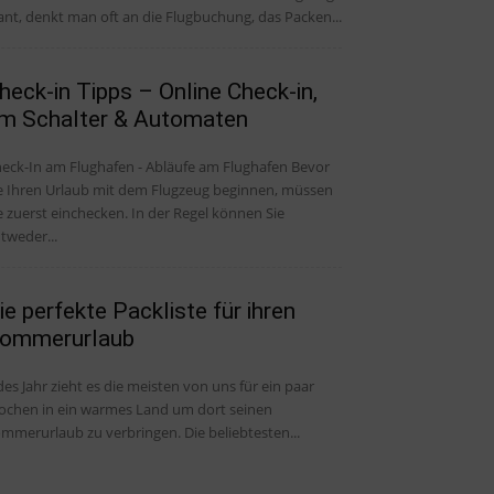
ant, denkt man oft an die Flugbuchung, das Packen...
heck-in Tipps – Online Check-in,
m Schalter & Automaten
eck-In am Flughafen - Abläufe am Flughafen Bevor
e Ihren Urlaub mit dem Flugzeug beginnen, müssen
e zuerst einchecken. In der Regel können Sie
tweder...
ie perfekte Packliste für ihren
ommerurlaub
des Jahr zieht es die meisten von uns für ein paar
chen in ein warmes Land um dort seinen
mmerurlaub zu verbringen. Die beliebtesten...