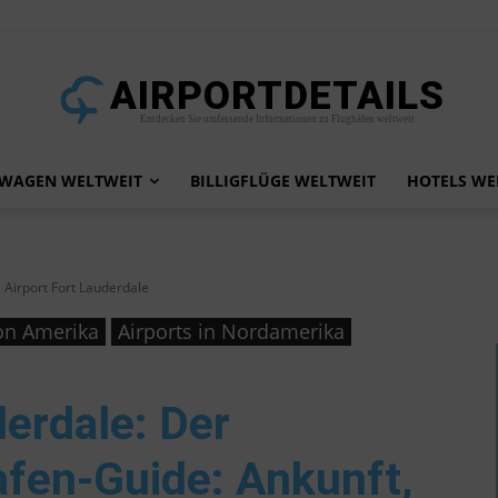
AIRPORTDETAILS
Entdecken Sie umfassende Informationen zu Flughäfen weltweit
TWAGEN WELTWEIT
BILLIGFLÜGE WELTWEIT
HOTELS WE
Airport Fort Lauderdale
von Amerika
Airports in Nordamerika
derdale
: Der
afen-Guide: Ankunft,