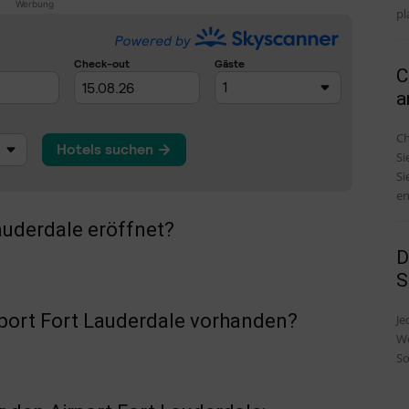
Werbung
pl
C
a
Ch
Si
Si
en
auderdale eröffnet?
D
S
rport Fort Lauderdale vorhanden?
Je
Wo
So