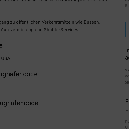
Ru
ang zu öffentlichen Verkehrsmitteln wie Bussen,
h Autovermietung und Shuttle-Services.
e:
I
a
, USA
Vi
lughafencode:
vo
Si
F
Flughafencode:
L
Ku
Untersch