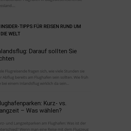
ssland....
INSIDER-TIPPS FÜR REISEN RUND UM
DIE WELT
nlandsflug: Darauf sollten Sie
chten
ele Flugreisende fragen sich, wie viele Stunden sie
r Abflug bereits am Flughafen sein sollten. Wie früh
e bei einem Inlandsflug wirklich da sein...
lughafenparken: Kurz- vs.
angzeit – Was wählen?
rz- und Langzeitparken am Flughafen: Was ist der
ied? Wenn man eine Reise mit dem Flugzeug