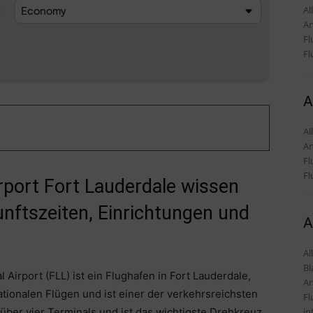
Alles
An
Fl
Fl
A
Alles
An
Fl
Fl
irport Fort Lauderdale wissen
nftszeiten, Einrichtungen und
A
Al
Bl
Airport (FLL) ist ein Flughafen in Fort Lauderdale,
An
nationalen Flügen und ist einer der verkehrsreichsten
Fl
in
 über vier Terminals und ist das wichtigste Drehkreuz