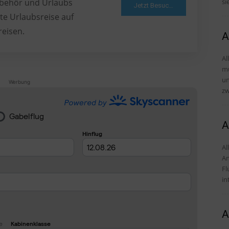
si
Zubehör und Urlaubs
Jetzt Besuchen
te Urlaubsreise auf
reisen.
A
Al
mü
und Tipps
Werbung
zw
A
Alles
An
Fl
in
A