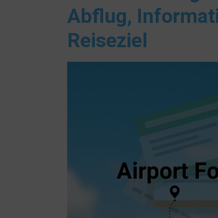
Abflug, Informat
Reiseziel