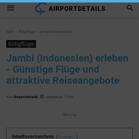
AIRPORTDETAILS
Start
Billigflüge
Jambi (Indonesien)
Billigflüge
Jambi (Indonesien)
erleben
- Günstige Flüge und
attraktive Reiseangebote
Von
Airportdetails
Lesezeit ca.
5
min.
Werbung
Inhaltsverzeichnis
Anzeigen