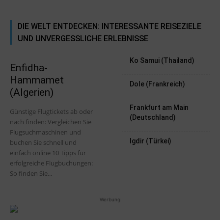
DIE WELT ENTDECKEN: INTERESSANTE REISEZIELE
UND UNVERGESSLICHE ERLEBNISSE
Ko Samui (Thailand)
Enfidha-
Hammamet
Dole (Frankreich)
(Algerien)
Frankfurt am Main
Günstige Flugtickets ab oder
(Deutschland)
nach finden: Vergleichen Sie
Flugsuchmaschinen und
Igdir (Türkei)
buchen Sie schnell und
einfach online 10 Tipps für
erfolgreiche Flugbuchungen:
So finden Sie...
Werbung