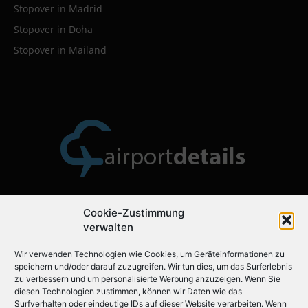
Stopover in Madrid
Stopover in Doha
Stopover in Mailand
Cookie-Zustimmung
Über uns
verwalten
Wir verwenden Technologien wie Cookies, um Geräteinformationen zu
Airportdetails.de ist der ideale Flughafenführer für Ihre
speichern und/oder darauf zuzugreifen. Wir tun dies, um das Surferlebnis
nächste Reise.
zu verbessern und um personalisierte Werbung anzuzeigen. Wenn Sie
diesen Technologien zustimmen, können wir Daten wie das
Surfverhalten oder eindeutige IDs auf dieser Website verarbeiten. Wenn