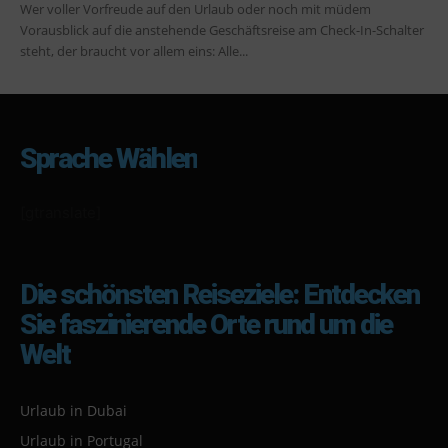
Wer voller Vorfreude auf den Urlaub oder noch mit müdem
Vorausblick auf die anstehende Geschäftsreise am Check-In-Schalter
steht, der braucht vor allem eins: Alle...
Sprache Wählen
[gtranslate]
Die schönsten Reiseziele: Entdecken
Sie faszinierende Orte rund um die
Welt
Urlaub in Dubai
Urlaub in Portugal