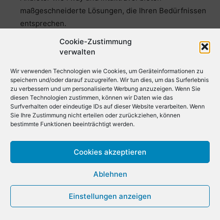
maßgeschneiderte Lösungen, die Ihren Bedürfnissen
entsprechen.
Cookie-Zustimmung
Diese Dienstleister sind vorab buchbar, was Ihnen
verwalten
nicht nur den Stress der letzten Minute erspart,
Wir verwenden Technologien wie Cookies, um Geräteinformationen zu
sondern auch eine bequeme und sichere
speichern und/oder darauf zuzugreifen. Wir tun dies, um das Surferlebnis
Rückholmöglichkeit nach Ihrem Besuch im Airport
zu verbessern und um personalisierte Werbung anzuzeigen. Wenn Sie
diesen Technologien zustimmen, können wir Daten wie das
Silchar garantiert. Hunderte von Reisenden vertrauen
Surfverhalten oder eindeutige IDs auf dieser Website verarbeiten. Wenn
diesen Services täglich – machen Sie es ihnen nach!
Sie Ihre Zustimmung nicht erteilen oder zurückziehen, können
bestimmte Funktionen beeinträchtigt werden.
Wenn Sie sich für eine dieser Transfer-, Transfer- oder
Shuttle-Optionen entscheiden, können Sie bequem und
Cookies akzeptieren
reibungslos am Airport Silchar ankommen oder
Ablehnen
abfliegen.
Einstellungen anzeigen
Wie finde ich eine günstige