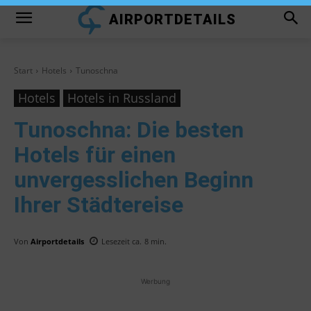
AIRPORTDETAILS
Start
Hotels
Tunoschna
Hotels
Hotels in Russland
Tunoschna
: Die besten
Hotels für einen
unvergesslichen Beginn
Ihrer Städtereise
Von
Airportdetails
Lesezeit ca.
8
min.
Werbung