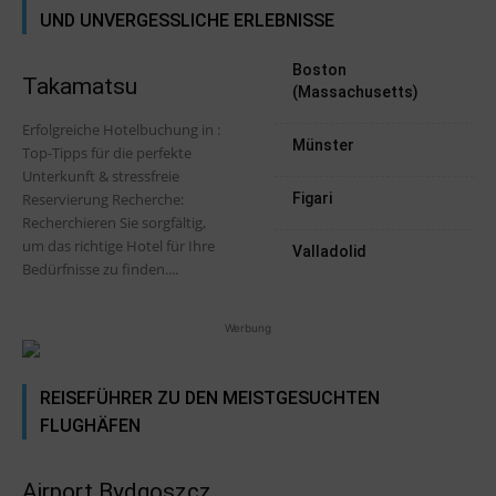
UND UNVERGESSLICHE ERLEBNISSE
Boston
Takamatsu
(Massachusetts)
Erfolgreiche Hotelbuchung in :
Münster
Top-Tipps für die perfekte
Unterkunft & stressfreie
Reservierung Recherche:
Figari
Recherchieren Sie sorgfältig,
um das richtige Hotel für Ihre
Valladolid
Bedürfnisse zu finden....
Werbung
REISEFÜHRER ZU DEN MEISTGESUCHTEN
FLUGHÄFEN
Airport Bydgoszcz