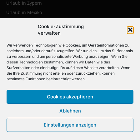
Urlaub in Zypern
Urlaub in Mexiko
Urlaub in Kroatien
Cookie-Zustimmung
Urlaub in Polen
verwalten
Urlaub in der Karibik
Wir verwenden Technologien wie Cookies, um Geräteinformationen zu
speichern und/oder darauf zuzugreifen. Wir tun dies, um das Surferlebnis
zu verbessern und um personalisierte Werbung anzuzeigen. Wenn Sie
Die beliebtesten Städtereisen:
diesen Technologien zustimmen, können wir Daten wie das
Surfverhalten oder eindeutige IDs auf dieser Website verarbeiten. Wenn
Erleben Sie die faszinierendsten
Sie Ihre Zustimmung nicht erteilen oder zurückziehen, können
bestimmte Funktionen beeinträchtigt werden.
Metropolen weltweit
Cookies akzeptieren
Städtereise nach Krakau
Städtereise nach London
Ablehnen
Städtereise nach Barcelona
Einstellungen anzeigen
Städtereise nach Berlin
Städtereise nach Amsterdam