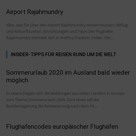
Airport Rajahmundry
Alles, was Sie über den Airport Rajahmundry wissen müssen: Abflug-
und Ankunftszeiten, Einrichtungen und Tipps Der Flughafen
Rajahmundry befindet sich in Andhra Pradesh, Indien. Der...
INSIDER-TIPPS FÜR REISEN RUND UM DIE WELT
Sommerurlaub 2020 im Ausland bald wieder
möglich
Es überschlagen sich die Meldungen aus vielen Ländern in Europa
zum Thema Sommerurlaub 2020. Zum einen will die
Bundesregierung die Reisewarnung nach dem 14....
Flughafencodes europäischer Flughäfen